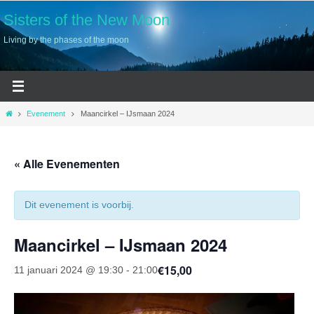
Ga
Sisters of the New Moon
naar
Living by the phases of the moon
de
inhoud
Home
Evenement
Maancirkel – IJsmaan 2024
« Alle Evenementen
Dit evenement is voorbij.
Maancirkel – IJsmaan 2024
€15,00
11 januari 2024 @ 19:30
-
21:00